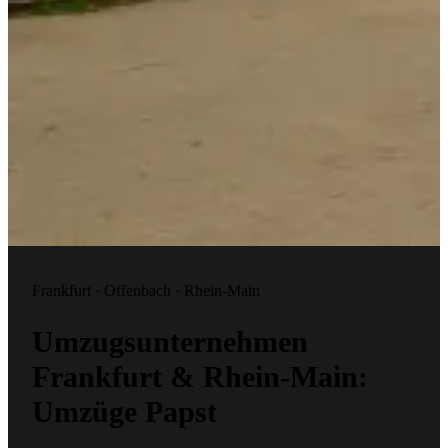
Frankfurt · Offenbach · Rhein-Main
Umzugsunternehmen
Frankfurt &
Rhein-Main:
Umzüge Papst