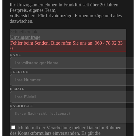
Ihr Umzugsunternehmen in Frankfurt seit über 20 Jahren.
Festpreis, eigenes Team,
vollversichert. Für Privatumzüge, Firmenumzüge und alles
dazwischen.
Schnellkontakt
Umzugsanfrage
Fehler beim Senden. Bitte rufen Sie uns an: 069 478 92 33
0
NAME
TELEFON
E-MAIL
NACHRICHT
Ich bin mit der Verarbeitung meiner Daten im Rahmen
des Kontaktformulars einverstanden. Es gilt die